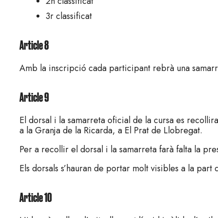
2n classificat
3r classificat
Article 8
Amb la inscripció cada participant rebrà una samarre
Article 9
El dorsal i la samarreta oficial de la cursa es recol
a la Granja de la Ricarda, a El Prat de Llobregat.
Per a recollir el dorsal i la samarreta farà falta la p
Els dorsals s’hauran de portar molt visibles a la part d
Article 10