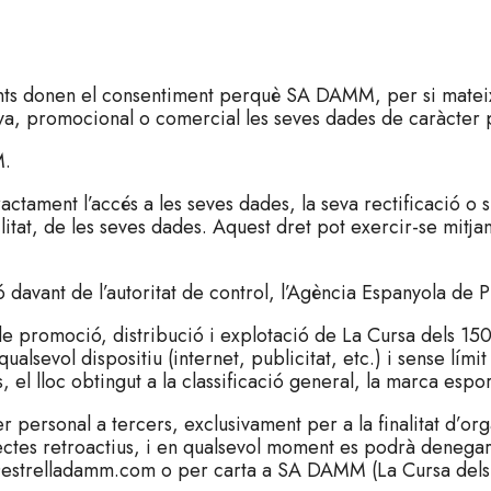
pants donen el consentiment perquè SA DAMM, per si mateix o
iva, promocional o comercial les seves dades de caràcter 
M.
ractament l’accés a les seves dades, la seva rectificació o s
litat, de les seves dades. Aquest dret pot exercir-se mitja
 davant de l’autoritat de control, l’Agència Espanyola de
 de promoció, distribució i explotació de La Cursa dels 15
nt qualsevol dispositiu (internet, publicitat, etc.) i sense l
 el lloc obtingut a la classificació general, la marca esport
er personal a tercers, exclusivament per a la finalitat d’o
ctes retroactius, i en qualsevol moment es podrà denegar 
d@estrelladamm.com o per carta a SA DAMM (La Cursa del