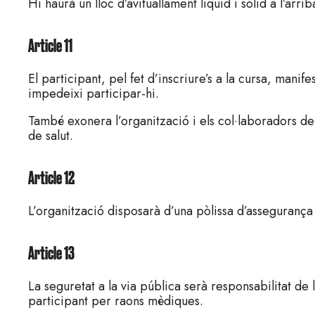
Hi haurà un lloc d’avituallament líquid i sòlid a l’arri
Article 11
El participant, pel fet d’inscriure’s a la cursa, manif
impedeixi participar-hi.
També exonera l’organització i els col·laboradors de la
de salut.
Article 12
L’organització disposarà d’una pòlissa d’assegurança 
Article 13
La seguretat a la via pública serà responsabilitat de l
participant per raons mèdiques.