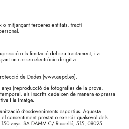
 mitjançant terceres entitats, tracti
personal.
upressió o la limitació del seu tractament, i a
nçant un correu electrònic dirigit a
 Protecció de Dades (www.aepd.es).
0 anys (reproducció de fotografies de la prova,
ímit temporal, els inscrits cedeixen de manera expressa
iva i la imatge.
rganització d’esdeveniments esportius. Aquesta
el consentiment prestat o exercir qualsevol dels
s 150 anys. SA DAMM C/ Rosselló, 515, 08025