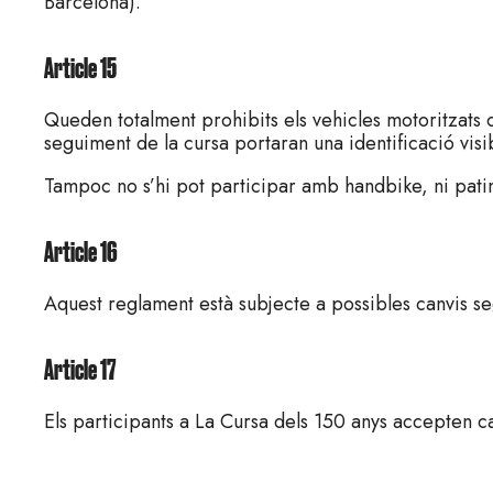
Barcelona).
Article 15
Queden totalment prohibits els vehicles motoritzats o 
seguiment de la cursa portaran una identificació vis
Tampoc no s’hi pot participar amb handbike, ni patin
Article 16
Aquest reglament està subjecte a possibles canvis seg
Article 17
Els participants a La Cursa dels 150 anys accepten c