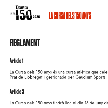
Vés
al
contingut
LA CURSA DELS 150 ANYS
REGLAMENT
Article 1
La Cursa dels 150 anys és una cursa atlètica que ce
Prat de Llobregat i gestionada per Gaudium Sports.
Article 2
La Cursa dels 150 anys tindrà lloc el dia 13 de juny 