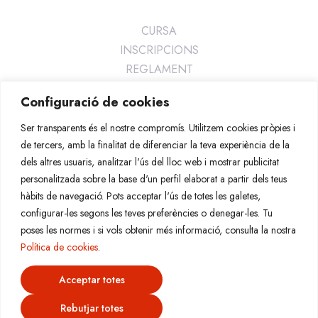
CURSA
INSCRIPCIONS
REGLAMENT
CONTACTE
Configuració de cookies
Avís Legal
Ser transparents és el nostre compromís. Utilitzem cookies pròpies i
Política Privacitat
de tercers, amb la finalitat de diferenciar la teva experiència de la
Política en xarxes socials
dels altres usuaris, analitzar l'ús del lloc web i mostrar publicitat
Política Cookies
personalitzada sobre la base d'un perfil elaborat a partir dels teus
hàbits de navegació. Pots acceptar l'ús de totes les galetes,
Contacte
Damm
configurar-les segons les teves preferències o denegar-les. Tu
poses les normes i si vols obtenir més informació, consulta la nostra
Política de cookies
.
Acceptar totes
Cat
En
Es
Rebutjar totes