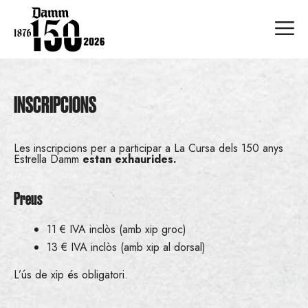
Vés
al
M
contingut
INSCRIPCIONS
Les inscripcions per a participar a La Cursa dels 150 anys
Estrella Damm
estan exhaurides.
Preus
11 € IVA inclòs (amb xip groc)
13 € IVA inclòs (amb xip al dorsal)
L’ús de xip és obligatori.